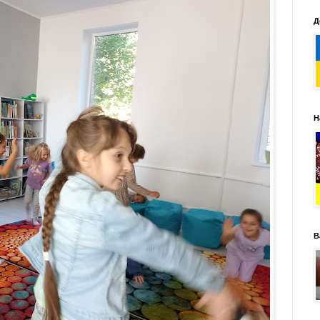
Д
Н
В