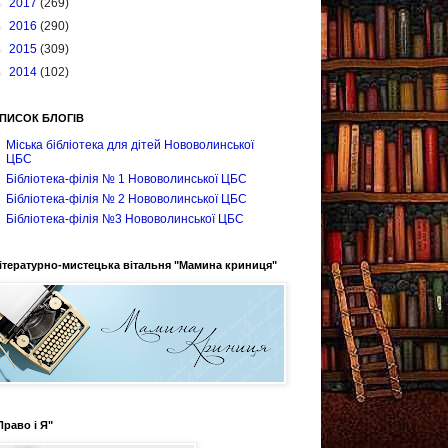
►
2017
(269)
►
2016
(290)
►
2015
(309)
►
2014
(102)
ПИСОК БЛОГІВ
Міська бібліотека для дітей Нововолинської
ЦБС
Бібліотека-філія № 1 Нововолинської ЦБС
Бібліотека-філія № 2 Нововолинської ЦБС
Бібліотека-філія №3 Нововолинської ЦБС
ітературно-мистецька вітальня "Мамина криниця"
Право і Я"