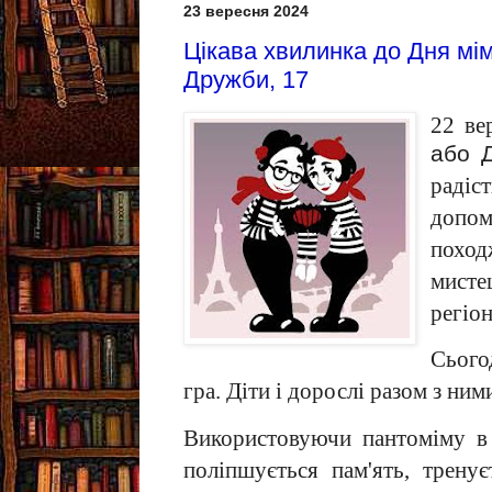
23 вересня 2024
Цікава хвилинка до Дня мім
Дружби, 17
22 ве
або 
радіст
допом
поход
мист
регіон
Сього
гра. Діти і дорослі разом з ним
Використовуючи пантоміму в д
поліпшується пам'ять, тренує