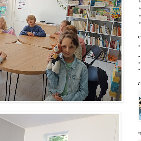
С
Л
"