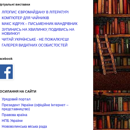
іртуальні виставки
ЛІТОПИС ЄВРОМАЙДАНУ В ЛІТЕРАТУРІ
КОМП'ЮТЕР ДЛЯ ЧАЙНИКІВ
МАКС КІДРУК – ПИСЬМЕННИК-МАНДРІВНИК
ЗУПИНИСЬ НА ХВИЛИНКУ, ПОДИВИСЬ НА
НОВИНКУ!
ЧИТАЙ УКРАЇНСЬКЕ - НЕ ПОЖАЛКУЄШ!
ГАЛЕРЕЯ ВИДАТНИХ ОСОБИСТОСТЕЙ
acebook
ОСИЛАННЯ НА САЙТИ
Урядовий портал
Президент України (офіційне Інтернет –
представництво)
Правова країна
НПБ України
Нововолинська міська рада