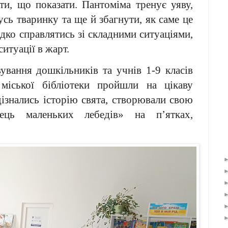
ти, що показати. Пантоміма тренує уяву,
усь тваринку та ще й збагнути, як саме це
дко справлятись зі складними ситуаціями,
ситуації в жарт.
вування дошкільників та учнів 1-9 класів
 міської бібліотеки пройшли на цікаву
ізнались історію свята, створювали свою
ець маленьких лебедів» на п’ятках,