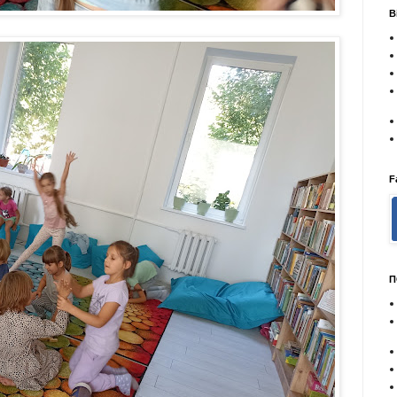
В
F
П