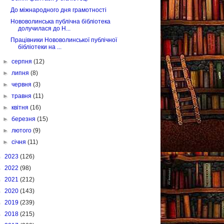
До міжнародного дня грамотності
Нововолинська публічна бібліотека
долучилася до Н...
Працівники Нововолинської публічної
бібліотеки на ...
►
серпня
(12)
►
липня
(8)
►
червня
(3)
►
травня
(11)
►
квітня
(16)
►
березня
(15)
►
лютого
(9)
►
січня
(11)
►
2023
(126)
►
2022
(98)
►
2021
(212)
►
2020
(143)
►
2019
(239)
►
2018
(215)