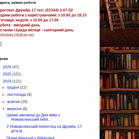
дреса, режим роботи
роспект Дружби, 17 тел. (03344) 3-07-02
одини роботи з користувачами: з 10.00 до 18.15
'ятниця, неділя: з 10.00 до 17.00
убота - вихідний день
стання середа місяця - санітарний день
iblioteka.08@ukr.net
рхив
►
2026
(47)
►
2025
(101)
▼
2024
(121)
►
грудня
(12)
►
листопада
(8)
►
жовтня
(10)
▼
вересня
(6)
Цікава хвилинка до Дня міма у
Нововолинській біблі...
У Нововолинській бібліотеці на Дружби, 17
діти ві...
Осінні фантазії у бібліотеці