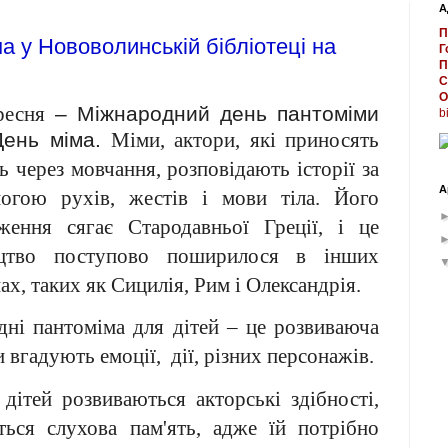
А
П
а у Нововолинській бібліотеці на
Г
П
С
О
ресня
– Міжнародний день пантоміми
b
День міма.
Міми, актори, які приносять
ь через мовчання, розповідають історії за
А
огою рухів, жестів і мови тіла. Його
ження сягає Стародавньої Греції, і це
ецтво поступово поширилося в інших
ах, таких як Сицилія, Рим і Олександрія.
дні пантоміма для дітей – це розвиваюча
и вгадують емоції, дії, різних персонажів.
ітей розвиваються акторські здібності,
ться слухова пам'ять, адже їй потрібно