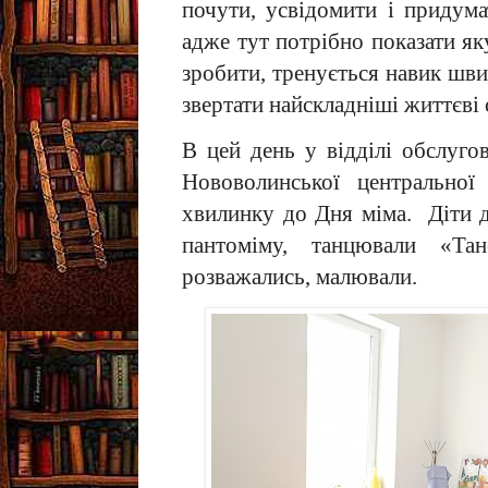
почути, усвідомити і придума
адже тут потрібно показати як
зробити, тренується навик шви
звертати найскладніші життєві 
В цей день у відділі обслуго
Нововолинської центральної
хвилинку до Дня міма. Діти д
пантоміму, танцювали «Тан
розважались, малювали.